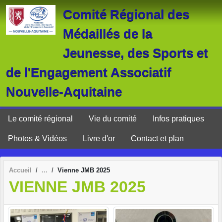
Panneau de gestion des cookies
Comité Régional des
Médaillés de la
Jeunesse, des Sports et
de l'Engagement Associatif
Nouvelle-Aquitaine
Le comité régional
Vie du comité
Infos pratiques
Photos & Vidéos
Livre d'or
Contact et plan
Accueil
Vienne JMB 2025
VIENNE JMB 2025