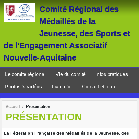
Panneau de gestion des cookies
Comité Régional des
Médaillés de la
Jeunesse, des Sports et
de l'Engagement Associatif
Nouvelle-Aquitaine
Le comité régional
Vie du comité
Infos pratiques
Photos & Vidéos
Livre d'or
Contact et plan
Accueil
Présentation
PRÉSENTATION
La Fédération Française des Médaillés de la Jeunesse, des