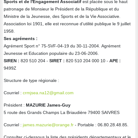
Sports et de l'Engagement Associatif
est placée sous le haut
patronage de Monsieur le Président de la République et du
Ministre de la Jeunesse, des Sports et de la Vie Associative.
Association loi 1901, elle est reconnue d’utilité publique le 9 juillet
1958.
Ses agréments :
Agrément Sport n° 75-SVF-04-19 du 30-11-2004. Agrément
Jeunesse et Education populaire du 23-06-2006.
SIREN :
820 510 204 -
SIRET :
820 510 204 000 10 -
APE :
9499Z
Structure de type régionale :
Courriel :
crmjsea.na12@
gmail.com
Président :
MAZURIE James-Guy
5 route des Grands Champs La Briaudière 79400 SAIVRES
Courriel :
james.mazurie@orange.fr
- Portable : 06.80.28.48.85.
Consulter ci-dessous la liste des présidents départementaux et le