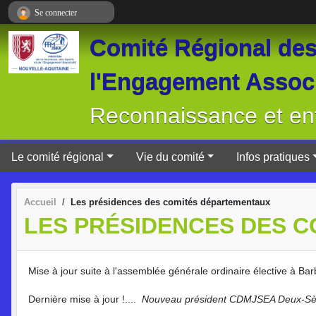
Panneau de gestion des cookies
Se connecter
Comité Régional des 
l'Engagement Associ
Reconnaissance et ent
Le comité régional
Vie du comité
Infos pratiques
Accueil
Les présidences des comités départementaux
LES PRÉSIDENCES DES 
Mise à jour suite à l'assemblée générale ordinaire élective à Ba
Dernière mise à jour !....
Nouveau président CDMJSEA Deux-Sè