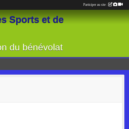
Participer au site :
s Sports et de
on du bénévolat