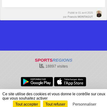
Publié le
01 avril 2025
par
Francis MONTAGUT
SPORTS
REGIONS
18897
visites
Charte cookies
Gestion des cookies
Ce site utilise des cookies et vous donne le contrôle sur ceux
Informations légales
Signaler un contenu inapproprié
que vous souhaitez activer
Tout accepter
Tout refuser
Personnaliser
Envie de participer ?
Connexion