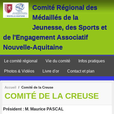
Panneau de gestion des cookies
Comité Régional des
Médaillés de la
Jeunesse, des Sports et
de l'Engagement Associatif
Nouvelle-Aquitaine
Le comité régional
Vie du comité
Infos pratiques
Photos & Vidéos
Livre d'or
Contact et plan
Accueil
Comité de la Creuse
COMITÉ DE LA CREUSE
Président : M. Maurice PASCAL