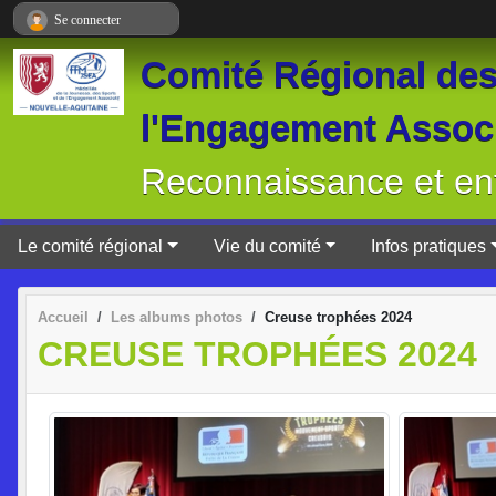
Panneau de gestion des cookies
Se connecter
Comité Régional des 
l'Engagement Associ
Reconnaissance et ent
Le comité régional
Vie du comité
Infos pratiques
Accueil
Les albums photos
Creuse trophées 2024
CREUSE TROPHÉES 2024