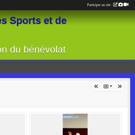
Participer au site :
s Sports et de
on du bénévolat