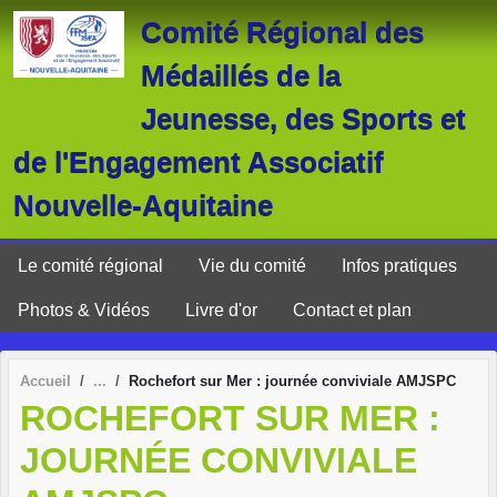
Panneau de gestion des cookies
Comité Régional des
Médaillés de la
Jeunesse, des Sports et
de l'Engagement Associatif
Nouvelle-Aquitaine
Le comité régional
Vie du comité
Infos pratiques
Photos & Vidéos
Livre d'or
Contact et plan
Accueil
Rochefort sur Mer : journée conviviale AMJSPC
ROCHEFORT SUR MER :
JOURNÉE CONVIVIALE