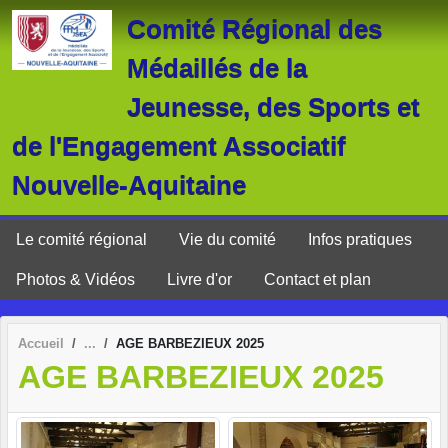
Panneau de gestion des cookies
Comité Régional des
Médaillés de la
Jeunesse, des Sports et
de l'Engagement Associatif
Nouvelle-Aquitaine
Le comité régional
Vie du comité
Infos pratiques
Photos & Vidéos
Livre d'or
Contact et plan
Accueil
AGE BARBEZIEUX 2025
AGE BARBEZIEUX 2025