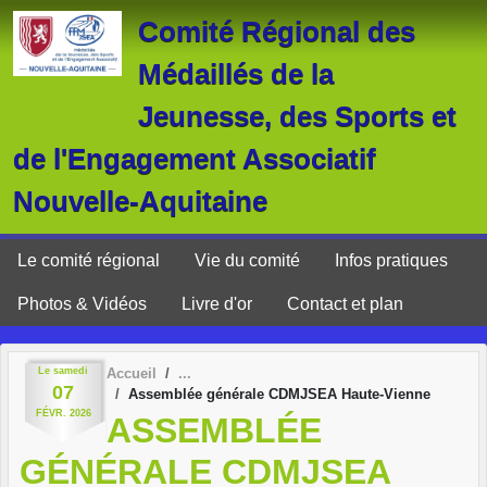
Panneau de gestion des cookies
Comité Régional des
Médaillés de la
Jeunesse, des Sports et
de l'Engagement Associatif
Nouvelle-Aquitaine
Le comité régional
Vie du comité
Infos pratiques
Photos & Vidéos
Livre d'or
Contact et plan
Le
samedi
Accueil
07
Assemblée générale CDMJSEA Haute-Vienne
FÉVR.
2026
ASSEMBLÉE
GÉNÉRALE CDMJSEA