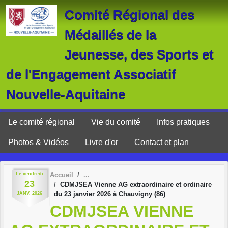
Panneau de gestion des cookies
Comité Régional des
Médaillés de la
Jeunesse, des Sports et
de l'Engagement Associatif
Nouvelle-Aquitaine
Le comité régional
Vie du comité
Infos pratiques
Photos & Vidéos
Livre d'or
Contact et plan
Le
vendredi
Accueil
23
CDMJSEA Vienne AG extraordinaire et ordinaire
du 23 janvier 2026 à Chauvigny (86)
JANV.
2026
CDMJSEA VIENNE