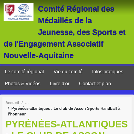
Panneau de gestion des cookies
Comité Régional des
Médaillés de la
Jeunesse, des Sports et
de l'Engagement Associatif
Nouvelle-Aquitaine
Le comité régional
Vie du comité
Infos pratiques
Photos & Vidéos
Livre d'or
Contact et plan
Accueil
Pyrénées-atlantiques : Le club de Asson Sports Handball à
l’honneur
PYRÉNÉES-ATLANTIQUES