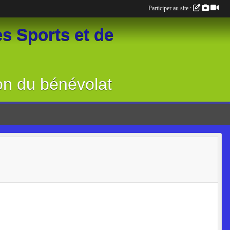
Participer au site :
s Sports et de
on du bénévolat