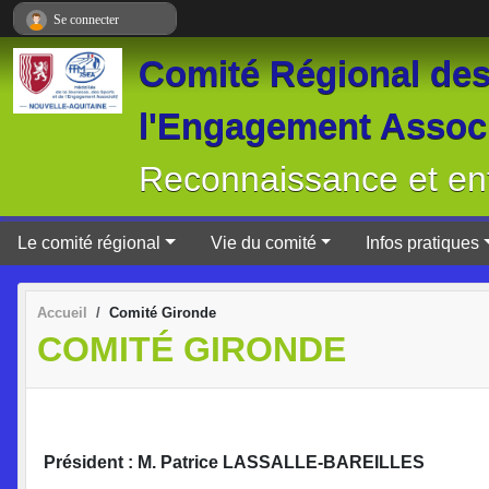
Panneau de gestion des cookies
Se connecter
Comité Régional des 
l'Engagement Associ
Reconnaissance et ent
Le comité régional
Vie du comité
Infos pratiques
Accueil
Comité Gironde
COMITÉ GIRONDE
Président : M. Patrice LASSALLE-BAREILLES