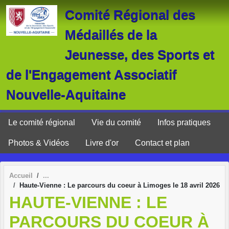
Panneau de gestion des cookies
Comité Régional des
Médaillés de la
Jeunesse, des Sports et
de l'Engagement Associatif
Nouvelle-Aquitaine
Le comité régional
Vie du comité
Infos pratiques
Photos & Vidéos
Livre d'or
Contact et plan
Accueil
Haute-Vienne : Le parcours du coeur à Limoges le 18 avril 2026
HAUTE-VIENNE : LE
PARCOURS DU COEUR À