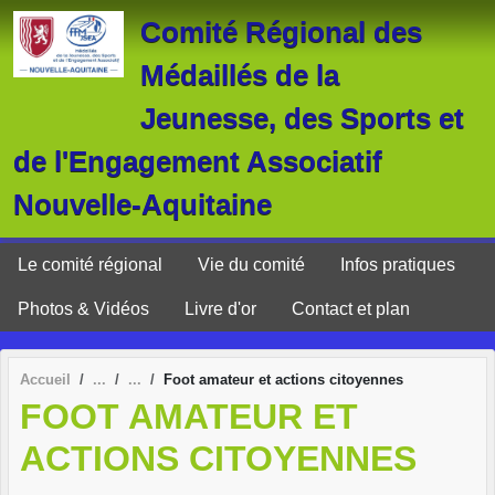
Panneau de gestion des cookies
Comité Régional des
Médaillés de la
Jeunesse, des Sports et
de l'Engagement Associatif
Nouvelle-Aquitaine
Le comité régional
Vie du comité
Infos pratiques
Photos & Vidéos
Livre d'or
Contact et plan
Accueil
Foot amateur et actions citoyennes
FOOT AMATEUR ET
ACTIONS CITOYENNES