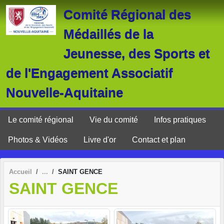
Panneau de gestion des cookies
Comité Régional des
Médaillés de la
Jeunesse, des Sports et
de l'Engagement Associatif
Nouvelle-Aquitaine
Le comité régional
Vie du comité
Infos pratiques
Photos & Vidéos
Livre d'or
Contact et plan
Accueil
SAINT GENCE
SAINT GENCE