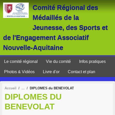
Panneau de gestion des cookies
Comité Régional des
Médaillés de la
Jeunesse, des Sports et
de l'Engagement Associatif
Nouvelle-Aquitaine
Le comité régional
Vie du comité
Infos pratiques
Photos & Vidéos
Livre d'or
Contact et plan
Accueil
DIPLOMES du BENEVOLAT
DIPLOMES DU
BENEVOLAT