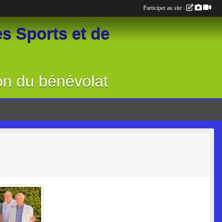
Participer au site :
s Sports et de
on du bénévolat