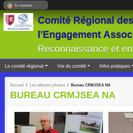
Panneau de gestion des cookies
Se connecter
Comité Régional des 
l'Engagement Associ
Reconnaissance et ent
Le comité régional
Vie du comité
Infos pratiques
Accueil
Les albums photos
Bureau CRMJSEA NA
BUREAU CRMJSEA NA