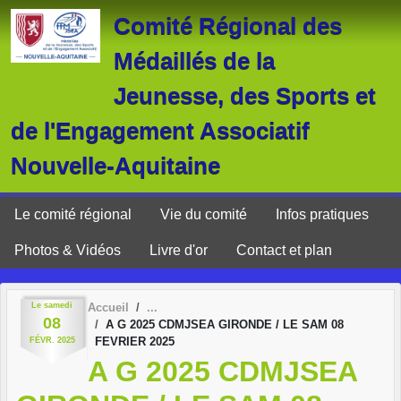
Panneau de gestion des cookies
Comité Régional des
Médaillés de la
Jeunesse, des Sports et
de l'Engagement Associatif
Nouvelle-Aquitaine
Le comité régional
Vie du comité
Infos pratiques
Photos & Vidéos
Livre d'or
Contact et plan
Le
samedi
Accueil
08
A G 2025 CDMJSEA GIRONDE / LE SAM 08
FEVRIER 2025
FÉVR.
2025
A G 2025 CDMJSEA