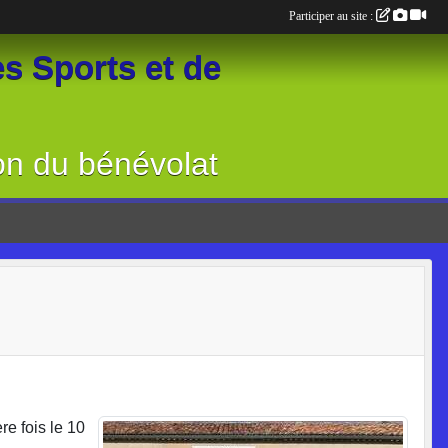
Participer au site :
s Sports et de
on du bénévolat
e fois le 10