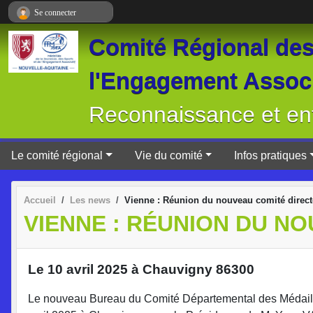
Panneau de gestion des cookies
Se connecter
Comité Régional des 
l'Engagement Associ
Reconnaissance et ent
Le comité régional
Vie du comité
Infos pratiques
Accueil
Les news
Vienne : Réunion du nouveau comité direct
VIENNE : RÉUNION DU N
Le 10 avril 2025 à Chauvigny 86300
Le nouveau Bureau du Comité Départemental des Médaillés