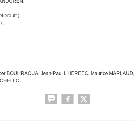
s VANDUREN.
lerault ;
 ;
cer BOUHRAOUA, Jean-Paul L'HEREEC, Maurice MARLAUD, J
ROHELLO.