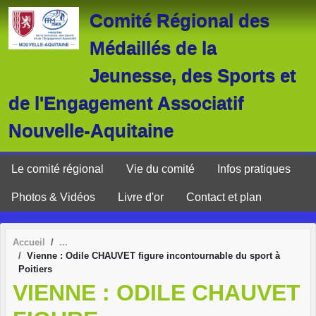
Panneau de gestion des cookies
Comité Régional des
Médaillés de la
Jeunesse, des Sports et
de l'Engagement Associatif
Nouvelle-Aquitaine
Le comité régional
Vie du comité
Infos pratiques
Photos & Vidéos
Livre d'or
Contact et plan
Accueil
Vienne : Odile CHAUVET figure incontournable du sport à
Poitiers
VIENNE : ODILE CHAUVET