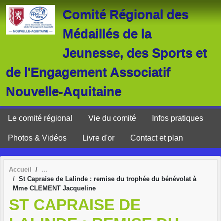
Panneau de gestion des cookies
Comité Régional des
Médaillés de la
Jeunesse, des Sports et
de l'Engagement Associatif
Nouvelle-Aquitaine
Le comité régional
Vie du comité
Infos pratiques
Photos & Vidéos
Livre d'or
Contact et plan
Accueil
St Capraise de Lalinde : remise du trophée du bénévolat à
Mme CLEMENT Jacqueline
ST CAPRAISE DE