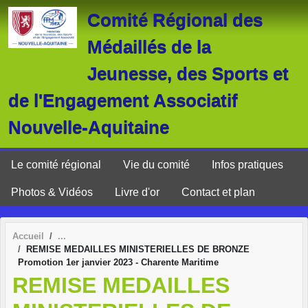
Panneau de gestion des cookies
Comité Régional des
Médaillés de la
Jeunesse, des Sports et
de l'Engagement Associatif
Nouvelle-Aquitaine
Le comité régional
Vie du comité
Infos pratiques
Photos & Vidéos
Livre d'or
Contact et plan
Accueil
REMISE MEDAILLES MINISTERIELLES DE BRONZE
Promotion 1er janvier 2023 - Charente Maritime
REMISE MEDAILLES