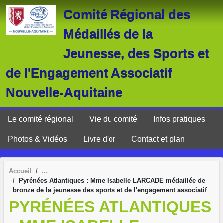
Panneau de gestion des cookies
Comité Régional des
Médaillés de la
Jeunesse, des Sports et
de l'Engagement Associatif
Nouvelle-Aquitaine
Le comité régional
Vie du comité
Infos pratiques
Photos & Vidéos
Livre d'or
Contact et plan
Accueil
Pyrénées Atlantiques : Mme Isabelle LARCADE médaillée de
bronze de la jeunesse des sports et de l'engagement associatif
PYRÉNÉES ATLANTIQUES