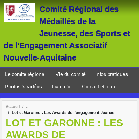
Panneau de gestion des cookies
Comité Régional des
Médaillés de la
Jeunesse, des Sports et
de l'Engagement Associatif
Nouvelle-Aquitaine
Le comité régional
Vie du comité
Infos pratiques
Photos & Vidéos
Livre d'or
Contact et plan
Accueil
Lot et Garonne : Les Awards de l'engagement Jeunes
LOT ET GARONNE : LES
AWARDS DE