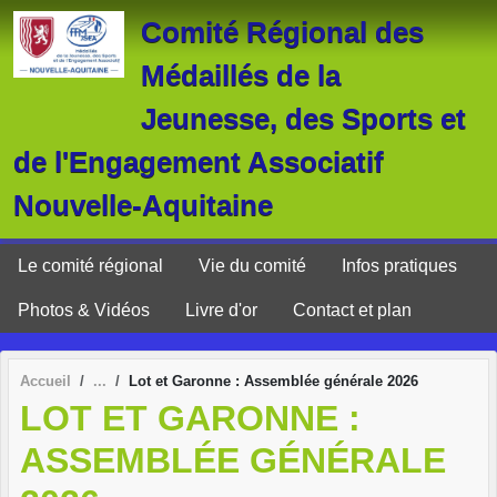
Panneau de gestion des cookies
Comité Régional des
Médaillés de la
Jeunesse, des Sports et
de l'Engagement Associatif
Nouvelle-Aquitaine
Le comité régional
Vie du comité
Infos pratiques
Photos & Vidéos
Livre d'or
Contact et plan
Accueil
Lot et Garonne : Assemblée générale 2026
LOT ET GARONNE :
ASSEMBLÉE GÉNÉRALE