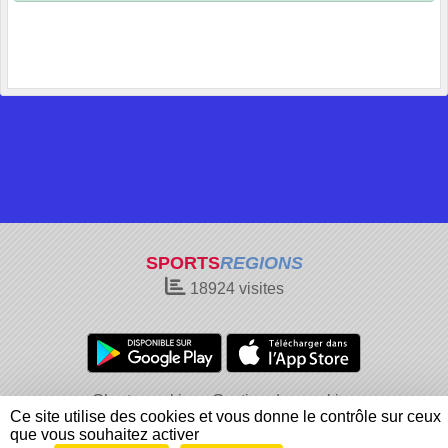
SPORTS
REGIONS
18924
visites
Charte cookies
Gestion des cookies
Ce site utilise des cookies et vous donne le contrôle sur ceux
Informations légales
Signaler un contenu inapproprié
que vous souhaitez activer