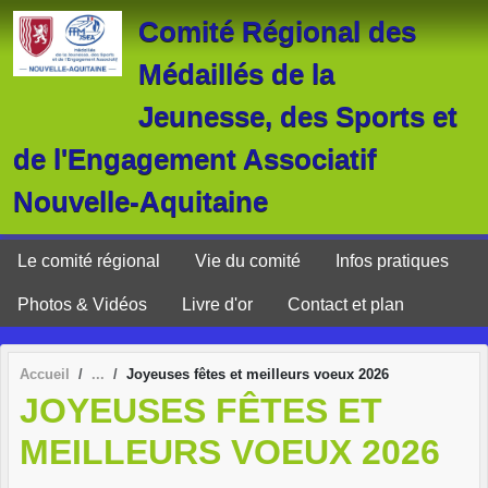
Panneau de gestion des cookies
Comité Régional des
Médaillés de la
Jeunesse, des Sports et
de l'Engagement Associatif
Nouvelle-Aquitaine
Le comité régional
Vie du comité
Infos pratiques
Photos & Vidéos
Livre d'or
Contact et plan
Accueil
Joyeuses fêtes et meilleurs voeux 2026
JOYEUSES FÊTES ET
MEILLEURS VOEUX 2026