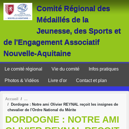
Panneau de gestion des cookies
Comité Régional des
Médaillés de la
Jeunesse, des Sports et
de l'Engagement Associatif
Nouvelle-Aquitaine
Le comité régional
Vie du comité
Infos pratiques
Photos & Vidéos
Livre d'or
Contact et plan
Accueil
Dordogne : Notre ami Olivier REYNAL reçoit les insignes de
chevalier de l'Ordre National du Mérite
DORDOGNE : NOTRE AMI