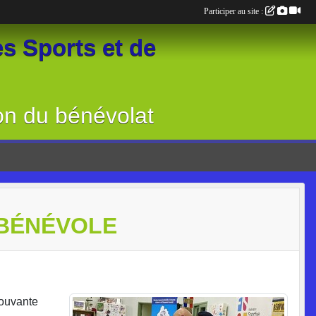
Participer au site :
s Sports et de
on du bénévolat
 BÉNÉVOLE
mouvante