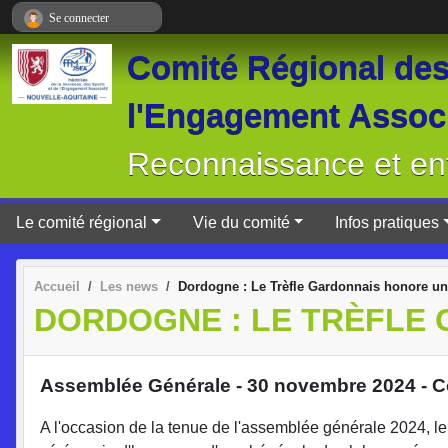
Panneau de gestion des cookies
Se connecter
Comité Régional des 
l'Engagement Associ
Reconnaissance et ent
Le comité régional
Vie du comité
Infos pratiques
Accueil
Les news
Dordogne : Le Trèfle Gardonnais honore u
DORDOGNE : LE TRÈFLE
Assemblée Générale - 30 novembre 2024 
A l'occasion de la tenue de l'assemblée générale 2024, 