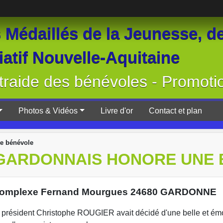
Médaillés de la Jeunesse, de
atif Nouvelle-Aquitaine
raide des bénévoles - Promoti
Photos & Vidéos
Livre d'or
Contact et plan
ne bénévole
 GARDONNAIS HONORE UNE
- Complexe Fernand Mourgues 24680 GARDONNE
le président Christophe ROUGIER avait décidé d'une belle et é