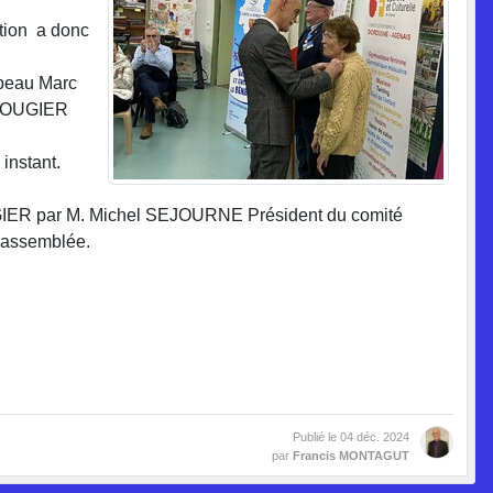
ation a donc
peau Marc
e ROUGIER
 instant.
 ROUGIER par M. Michel SEJOURNE Président du comité
l'assemblée.
Publié le
04 déc. 2024
par
Francis MONTAGUT