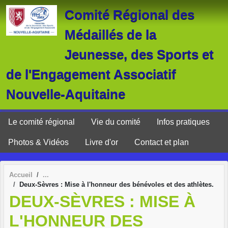
Panneau de gestion des cookies
Comité Régional des
Médaillés de la
Jeunesse, des Sports et
de l'Engagement Associatif
Nouvelle-Aquitaine
Le comité régional
Vie du comité
Infos pratiques
Photos & Vidéos
Livre d'or
Contact et plan
Accueil
Deux-Sèvres : Mise à l'honneur des bénévoles et des athlètes.
DEUX-SÈVRES : MISE À
L'HONNEUR DES