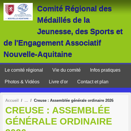
Panneau de gestion des cookies
Comité Régional des
Médaillés de la
Jeunesse, des Sports et
de l'Engagement Associatif
Nouvelle-Aquitaine
Le comité régional
Vie du comité
Infos pratiques
Photos & Vidéos
Livre d'or
Contact et plan
Accueil
Creuse : Assemblée générale ordinaire 2026
CREUSE : ASSEMBLÉE
GÉNÉRALE ORDINAIRE