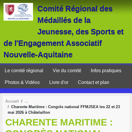
Panneau de gestion des cookies
Comité Régional des
Médaillés de la
Jeunesse, des Sports et
de l'Engagement Associatif
Nouvelle-Aquitaine
Le comité régional
Vie du comité
Infos pratiques
Photos & Vidéos
Livre d'or
Contact et plan
Accueil
Charente Maritime : Congrès national FFMJSEA les 22 et 23
mai 2026 à Châtelaillon
CHARENTE MARITIME :