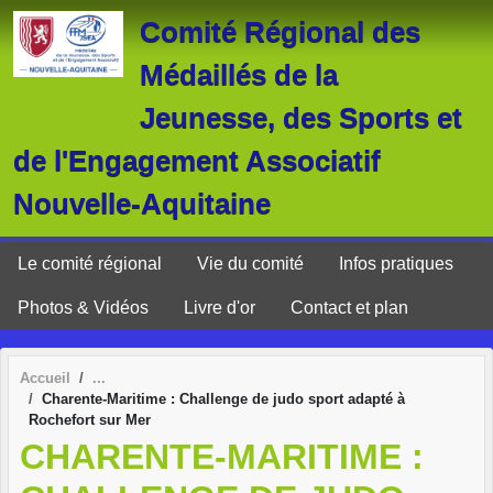
Panneau de gestion des cookies
Comité Régional des
Médaillés de la
Jeunesse, des Sports et
de l'Engagement Associatif
Nouvelle-Aquitaine
Le comité régional
Vie du comité
Infos pratiques
Photos & Vidéos
Livre d'or
Contact et plan
Accueil
Charente-Maritime : Challenge de judo sport adapté à
Rochefort sur Mer
CHARENTE-MARITIME :