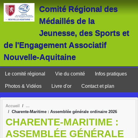
Panneau de gestion des cookies
Comité Régional des
Médaillés de la
Jeunesse, des Sports et
de l'Engagement Associatif
Nouvelle-Aquitaine
Le comité régional
Vie du comité
Infos pratiques
Photos & Vidéos
Livre d'or
Contact et plan
Accueil
Charente-Maritime : Assemblée générale ordinaire 2026
CHARENTE-MARITIME :
ASSEMBLÉE GÉNÉRALE