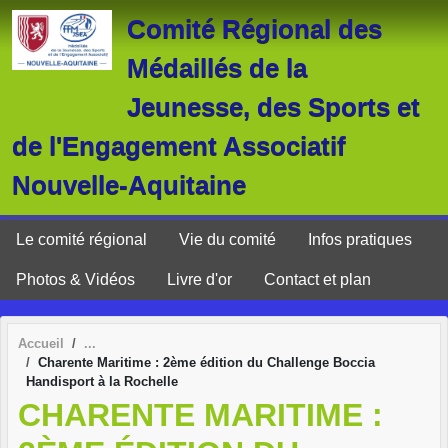
Panneau de gestion des cookies
Comité Régional des
Médaillés de la
Jeunesse, des Sports et
de l'Engagement Associatif
Nouvelle-Aquitaine
Le comité régional
Vie du comité
Infos pratiques
Photos & Vidéos
Livre d'or
Contact et plan
Accueil
Charente Maritime : 2ème édition du Challenge Boccia
Handisport à la Rochelle
CHARENTE MARITIME :