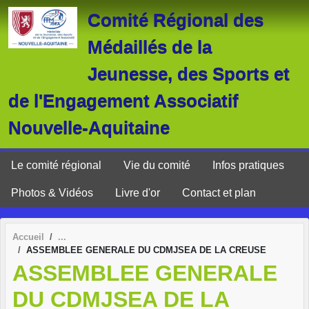
Panneau de gestion des cookies
Comité Régional des
Médaillés de la
Jeunesse, des Sports et
de l'Engagement Associatif
Nouvelle-Aquitaine
Le comité régional
Vie du comité
Infos pratiques
Photos & Vidéos
Livre d'or
Contact et plan
Accueil
ASSEMBLEE GENERALE DU CDMJSEA DE LA CREUSE
ASSEMBLEE GENERALE
DU CDMJSEA DE LA