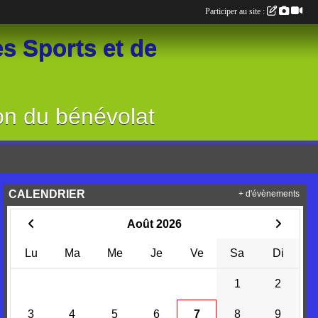
Participer au site :
s Sports et de
on du bénévolat
CALENDRIER
+ d'évènements
Août 2026
Lu
Ma
Me
Je
Ve
Sa
Di
1
2
3
4
5
6
7
8
9