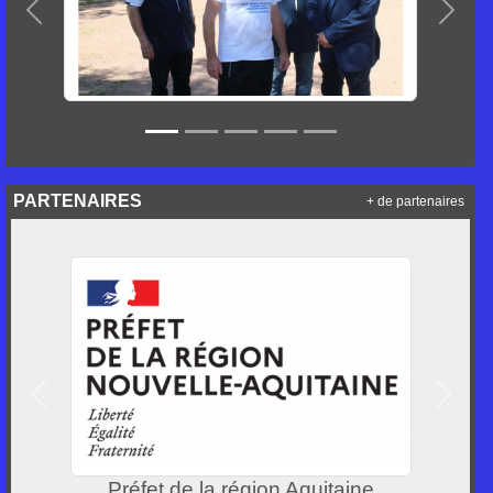
Précedent
Suiva
PARTENAIRES
+ de partenaires
Précedent
Suivan
on Aquitaine
FFMJSEA