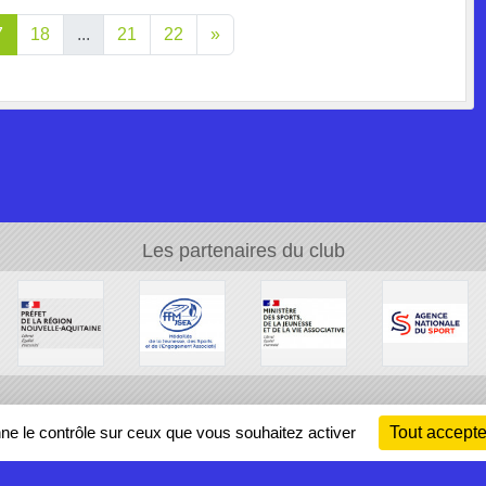
7
18
...
21
22
»
Les partenaires du club
Ch
nne le contrôle sur ceux que vous souhaitez activer
Tout accepte
Information