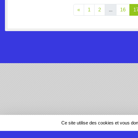
«
1
2
...
16
1
SPORTS
REGIONS
Ce site utilise des cookies et vous do
18889
visites