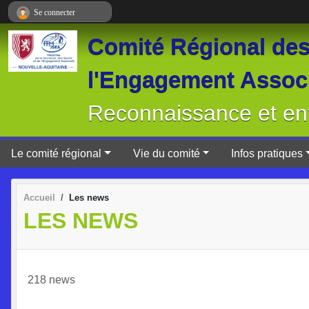
Panneau de gestion des cookies
Se connecter
Comité Régional des 
l'Engagement Associ
Reconnaissance et ent
Le comité régional
Vie du comité
Infos pratiques
Accueil
Les news
LES NEWS
218 news