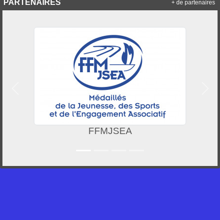
PARTENAIRES
+ de partenaires
Précedent
Suiv
FFMJSEA